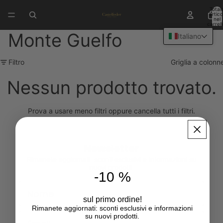
Total
articol
nel
carrell
0
Monte Guelfo
Italiano
Filtro
Griglia a colonn
Nessun prodotto trovato.
Prova a usare meno filtri oppure
cancella tutti i filtri
.
Newsletter
Rimanete aggiornati: sconti esclusivi e informazioni su
nuovi prodotti.
-10 %
First Name
sul primo ordine!
Rimanete aggiornati: sconti esclusivi e informazioni
Email
su nuovi prodotti.