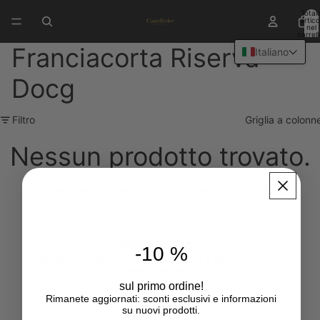
Total
articol
nel
carrell
0
Franciacorta Riserva
Italiano
Docg
Filtro
Griglia a colonn
Nessun prodotto trovato.
Prova a usare meno filtri oppure
cancella tutti i filtri
.
Newsletter
-10 %
Rimanete aggiornati: sconti esclusivi e informazioni su
nuovi prodotti.
sul primo ordine!
First Name
Rimanete aggiornati: sconti esclusivi e informazioni
su nuovi prodotti.