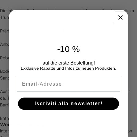
Die intensive Farbe sowie eine nuancenreiche, samtige Aromatik im
Trunk kennzeichnen den Vigna Villa Karneid Merlot.
Prädikat: Südtirol – Alto Adige DOC
Anbaugebiet: Vigna Villa Karneid in Salurn – Südtiroler Unterland
-10 %
Reberziehungssystem: Spalier- und Pergolaerziehung
auf die erste Bestellung!
Exklusive Rabatte und Infos zu neuen Produkten.
Boden: Tiefe Lehm- und Tonböden mit unterschiedl. hohen
Sandanteilen
Email
Ausbau: Handlese, schonende Pressung, alkoholische Gärung für
ca. 10 Tage, Ausbau für 12 Monate in neuen und gebrauchten
Iscriviti alla newsletter!
Barriquefässern
Enthält Sulfite
Weinbeschreibung:
intensives Granatrot mit violetten Nuancen, komplexes Bukett von