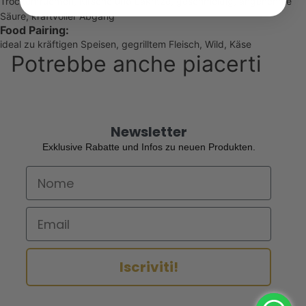
Trockenfrüchten, Kirsche und Lakritze, geschmeidig, angenehme
Säure, kraftvoller Abgang
Food Pairing:
ideal zu kräftigen Speisen, gegrilltem Fleisch, Wild, Käse
Potrebbe anche piacerti
Newsletter
Exklusive Rabatte und Infos zu neuen Produkten.
First Name
Email
Iscriviti!