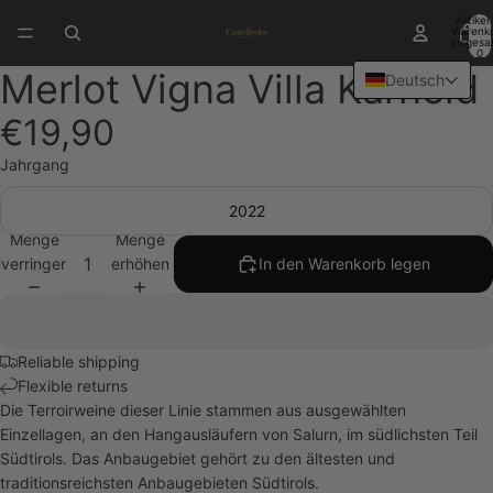
Artikel
Warenk
insgesa
0
Merlot Vigna Villa Karneid
Deutsch
€19,90
Jahrgang
2022
Menge
Menge
verringern
erhöhen
In den Warenkorb legen
Reliable shipping
Flexible returns
Die Terroirweine dieser Linie stammen aus ausgewählten
Einzellagen, an den Hangausläufern von Salurn, im südlichsten Teil
Südtirols. Das Anbaugebiet gehört zu den ältesten und
traditionsreichsten Anbaugebieten Südtirols.